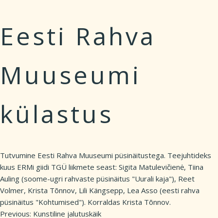
Eesti Rahva
Muuseumi
külastus
Tutvumine Eesti Rahva Muuseumi püsinäitustega. Teejuhtideks
kuus ERMi giidi TGÜ liikmete seast: Sigita Matulevičienė, Tiina
Auling (soome-ugri rahvaste püsinäitus "Uurali kaja"), Reet
Volmer, Krista Tõnnov, Lili Kängsepp, Lea Asso (eesti rahva
püsinäitus "Kohtumised"). Korraldas Krista Tõnnov.
Previous:
Kunstiline jalutuskäik