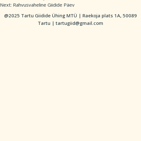
Post
Next:
Rahvusvaheline Giidide Päev
navigation
@2025 Tartu Giidide Ühing MTÜ | Raekoja plats 1A, 50089
Tartu | tartugiid@gmail.com