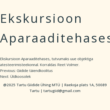
Ekskursioon
Aparaaditehase
Ekskursioon Aparaaditehases, tutvumaks uue objektiga
atesteerimisteekonnal. Korraldas Reet Volmer.
Previous:
Giidide täiendkoolitus
Post
Next:
Üldkoosolek
navigation
@2025 Tartu Giidide Ühing MTÜ | Raekoja plats 1A, 50089
Tartu | tartugiid@gmail.com