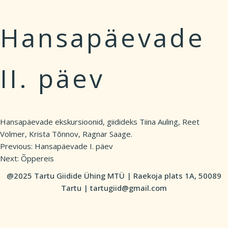
Hansapäevade
II. päev
Hansapäevade ekskursioonid, giidideks Tiina Auling, Reet
Volmer, Krista Tõnnov, Ragnar Saage.
Previous:
Hansapäevade I. päev
Post
Next:
Õppereis
navigation
@2025 Tartu Giidide Ühing MTÜ | Raekoja plats 1A, 50089
Tartu | tartugiid@gmail.com