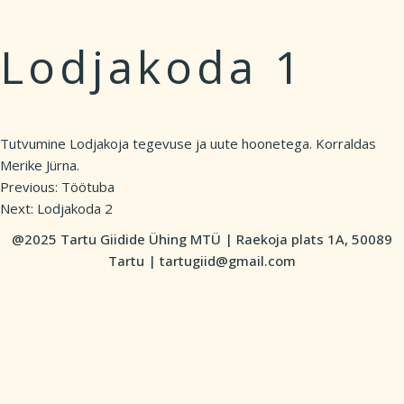
Lodjakoda 1
Tutvumine Lodjakoja tegevuse ja uute hoonetega. Korraldas
Merike Jürna.
Previous:
Töötuba
Post
Next:
Lodjakoda 2
navigation
@2025 Tartu Giidide Ühing MTÜ | Raekoja plats 1A, 50089
Tartu | tartugiid@gmail.com