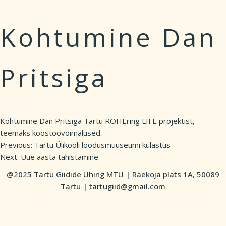
Kohtumine Dan
Pritsiga
Kohtumine Dan Pritsiga Tartu ROHEring LIFE projektist,
teemaks koostöövõimalused.
Previous:
Tartu Ülikooli loodusmuuseumi külastus
Post
Next:
Uue aasta tähistamine
navigation
@2025 Tartu Giidide Ühing MTÜ | Raekoja plats 1A, 50089
Tartu | tartugiid@gmail.com