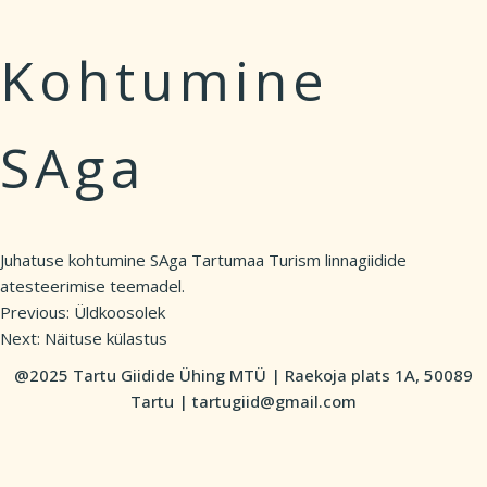
Kohtumine
SAga
Juhatuse kohtumine SAga Tartumaa Turism linnagiidide
atesteerimise teemadel.
Previous:
Üldkoosolek
Post
Next:
Näituse külastus
navigation
@2025 Tartu Giidide Ühing MTÜ | Raekoja plats 1A, 50089
Tartu | tartugiid@gmail.com