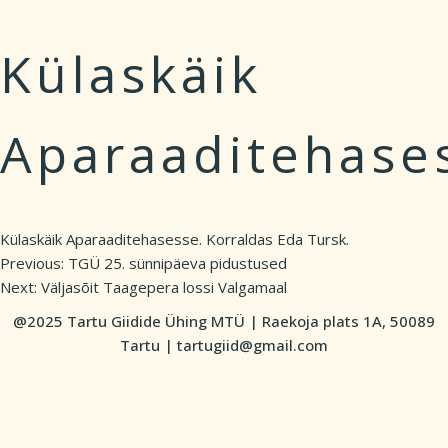
Külaskäik
Aparaaditehase
Külaskäik Aparaaditehasesse. Korraldas Eda Tursk.
Previous:
TGÜ 25. sünnipäeva pidustused
Post
Next:
Väljasõit Taagepera lossi Valgamaal
navigation
@2025 Tartu Giidide Ühing MTÜ | Raekoja plats 1A, 50089
Tartu | tartugiid@gmail.com