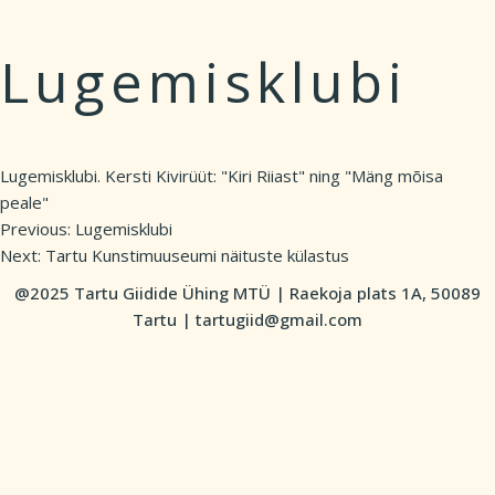
Lugemisklubi
Lugemisklubi. Kersti Kivirüüt: "Kiri Riiast" ning "Mäng mõisa
peale"
Previous:
Lugemisklubi
Post
Next:
Tartu Kunstimuuseumi näituste külastus
navigation
@2025 Tartu Giidide Ühing MTÜ | Raekoja plats 1A, 50089
Tartu | tartugiid@gmail.com