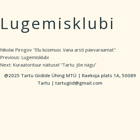
Lugemisklubi
Nikolai Pirogov "Elu küsimusi. Vana arsti päevaraamat".
Previous:
Lugemisklubi
Post
Next:
Kuraatorituur näitusel “Tartu: jõe nägu”
navigation
@2025 Tartu Giidide Ühing MTÜ | Raekoja plats 1A, 50089
Tartu | tartugiid@gmail.com