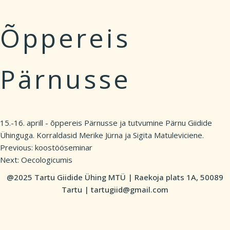
Õppereis
Pärnusse
15.-16. aprill - õppereis Pärnusse ja tutvumine Pärnu Giidide
Ühinguga. Korraldasid Merike Jürna ja Sigita Matuleviciene.
Previous:
koostööseminar
Post
Next:
Oecologicumis
navigation
@2025 Tartu Giidide Ühing MTÜ | Raekoja plats 1A, 50089
Tartu | tartugiid@gmail.com