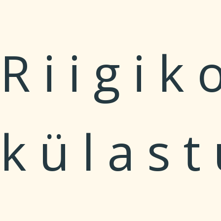
Riigik
külast