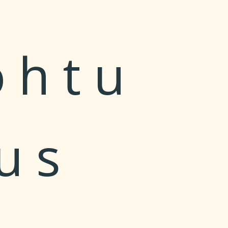
ohtu
us