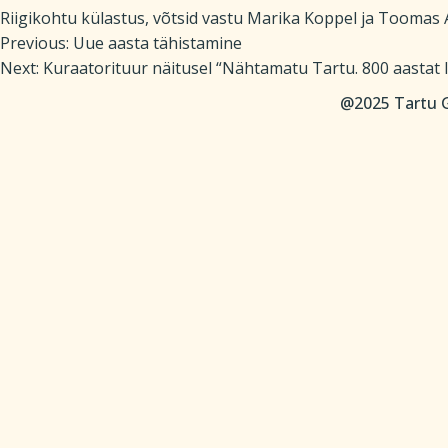
Riigikohtu külastus, võtsid vastu Marika Koppel ja Toomas 
Previous:
Uue aasta tähistamine
Post
Next:
Kuraatorituur näitusel “Nähtamatu Tartu. 800 aastat 
@2025 Tartu G
navigation