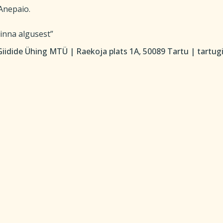
Anepaio.
linna algusest”
iidide Ühing MTÜ | Raekoja plats 1A, 50089 Tartu | tartu