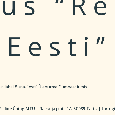
s “Rei
Eesti”
is läbi Lõuna-Eesti” Ülenurme Gümnaasiumis.
iidide Ühing MTÜ | Raekoja plats 1A, 50089 Tartu | tartu