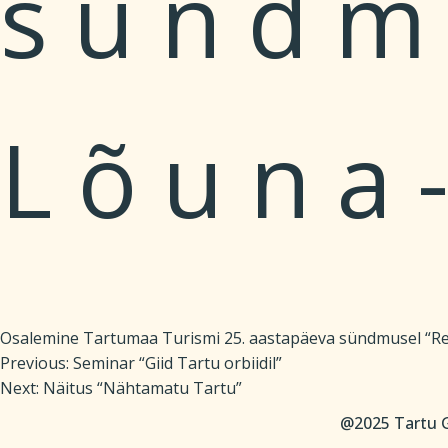
sündmu
Lõuna-
Osalemine Tartumaa Turismi 25. aastapäeva sündmusel “Re
Previous:
Seminar “Giid Tartu orbiidil”
Post
Next:
Näitus “Nähtamatu Tartu”
@2025 Tartu G