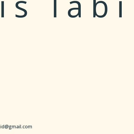
s läbi
giid@gmail.com