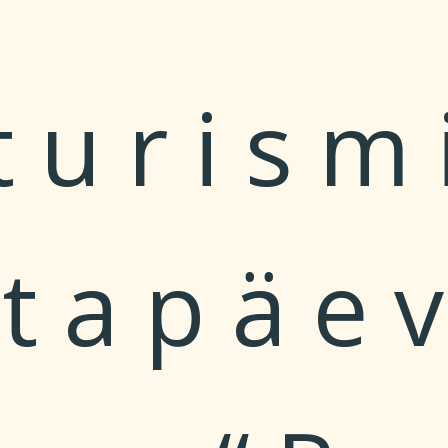
turism
stapäe