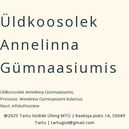
Üldkoosolek
Annelinna
Gümnaasiumis
Üldkoosolek Annelinna Gümnaasiumis.
Previous:
Annelinna Gümnaasiumi külastus
Post
Next:
infokohtumine
navigation
@2025 Tartu Giidide Ühing MTÜ | Raekoja plats 1A, 50089
Tartu | tartugiid@gmail.com