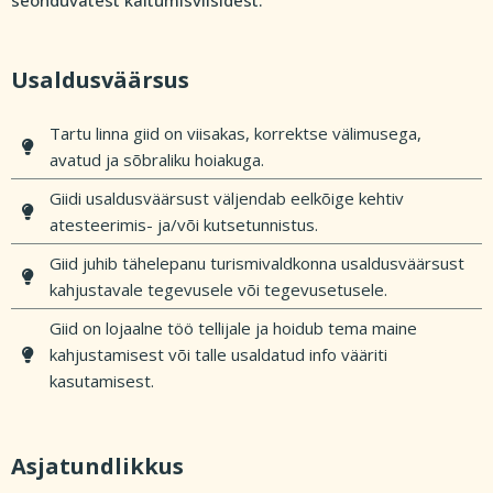
seonduvatest käitumisviisidest:
Usaldusväärsus
Tartu linna giid on viisakas, korrektse välimusega,
avatud ja sõbraliku hoiakuga.
Giidi usaldusväärsust väljendab eelkõige kehtiv
atesteerimis- ja/või kutsetunnistus.
Giid juhib tähelepanu turismivaldkonna usaldusväärsust
kahjustavale tegevusele või tegevusetusele.
Giid on lojaalne töö tellijale ja hoidub tema maine
kahjustamisest või talle usaldatud info vääriti
kasutamisest.
Asjatundlikkus