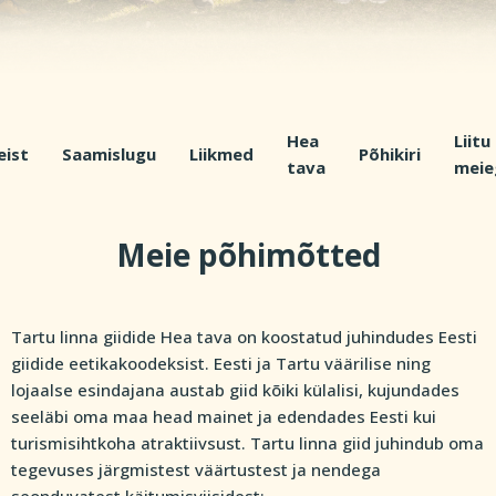
Hea
Liitu
eist
Saamislugu
Liikmed
Põhikiri
tava
meie
Meie põhimõtted
Tartu linna giidide Hea tava on koostatud juhindudes Eesti
giidide eetikakoodeksist. Eesti ja Tartu väärilise ning
lojaalse esindajana austab giid kõiki külalisi, kujundades
seeläbi oma maa head mainet ja edendades Eesti kui
turismisihtkoha atraktiivsust. Tartu linna giid juhindub oma
tegevuses järgmistest väärtustest ja nendega