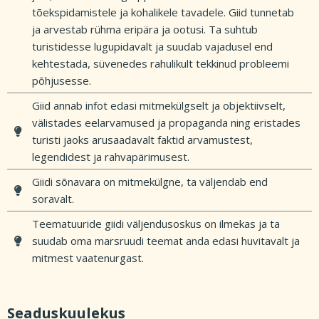
tõekspidamistele ja kohalikele tavadele. Giid tunnetab
ja arvestab rühma eripära ja ootusi. Ta suhtub
turistidesse lugupidavalt ja suudab vajadusel end
kehtestada, süvenedes rahulikult tekkinud probleemi
põhjusesse.
Giid annab infot edasi mitmekülgselt ja objektiivselt,
välistades eelarvamused ja propaganda ning eristades
turisti jaoks arusaadavalt faktid arvamustest,
legendidest ja rahvapärimusest.
Giidi sõnavara on mitmekülgne, ta väljendab end
soravalt.
Teematuuride giidi väljendusoskus on ilmekas ja ta
suudab oma marsruudi teemat anda edasi huvitavalt ja
mitmest vaatenurgast.
Seaduskuulekus