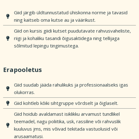
Giid järgib üldtunnustatud ühiskonna norme ja tavasid
ning kaitseb oma kutse au ja väärikust.
Giid on kursis giidi kutset puudutavate rahvusvaheliste,
riigi ja kohaliku tasandi õigusaktidega ning tellijaga
sõlmitud lepingu tingimustega.
Erapooletus
Giid suudab jääda rahulikuks ja professionaalseks igas
olukorras.
Giid kohtleb kõiki sihtgruppe võrdselt ja õiglaselt.
Giid hoidub avaldamast isiklikku arvamust tundlikel
teemadel, nagu poliitika, usk, rassiline või rahvuslik
kuuluvus jms, mis võivad tekitada vastuolusid või
arusaamatusi.