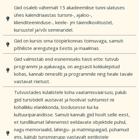
Giid osaleb vähemalt 15 akadeemilise tunni ulatuses
ühes kalendriaastas turismi-, ajaloo-,
klienditeeninduse-, keele- jm täiendkoolitustel,
kursustel ja/või seminaridel.
Giid on kursis oma tööpiirkonnas toimuvaga, samuti
põhiliste arengutega Eestis ja maailmas.
Giid valmistab end esinemiseks hästi ette: tutvub
programmi ja ajakavaga, on aegsasti kokkulepitud
kohas, kannab nimesilti ja programmile ning heale tavale
vastavat riietust.
Tutvustades külalistele koha vaatamisväärsusi, palub
giid turistidelt austavat ja hoolivat suhtumist nii
kohalikku elanikkonda, loodusesse kui ka
kultuuripärandisse. Samuti kannab giid hoolt selle eest,
et tundlikumat lähenemist eeldavate objektide puhul,
nagu memoriaalid, lahingu- ja matmispaigad, pühamud
jms, käitub turismigrupp vastavalt eetilistele