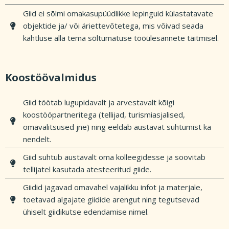
Giid ei sõlmi omakasupüüdlikke lepinguid külastatavate
objektide ja/ või äriettevõtetega, mis võivad seada
kahtluse alla tema sõltumatuse tööülesannete täitmisel.
Koostöövalmidus
Giid töötab lugupidavalt ja arvestavalt kõigi
koostööpartneritega (tellijad, turismiasjalised,
omavalitsused jne) ning eeldab austavat suhtumist ka
nendelt.
Giid suhtub austavalt oma kolleegidesse ja soovitab
tellijatel kasutada atesteeritud giide.
Giidid jagavad omavahel vajalikku infot ja materjale,
toetavad algajate giidide arengut ning tegutsevad
ühiselt giidikutse edendamise nimel.