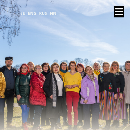
EE
ENG
RUS
FIN