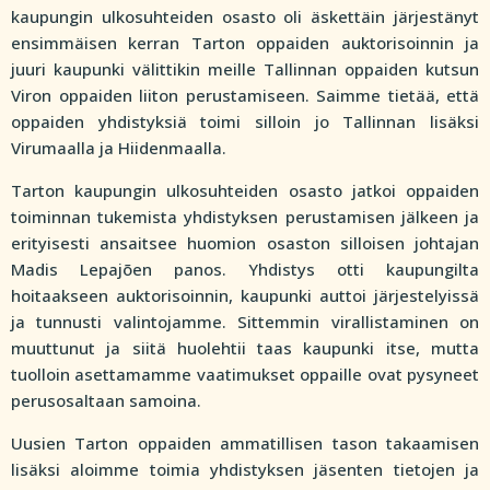
kaupungin ulkosuhteiden osasto oli äskettäin järjestänyt
ensimmäisen kerran Tarton oppaiden auktorisoinnin ja
juuri kaupunki välittikin meille Tallinnan oppaiden kutsun
Viron oppaiden liiton perustamiseen. Saimme tietää, että
oppaiden yhdistyksiä toimi silloin jo Tallinnan lisäksi
Virumaalla ja Hiidenmaalla.
Tarton kaupungin ulkosuhteiden osasto jatkoi oppaiden
toiminnan tukemista yhdistyksen perustamisen jälkeen ja
erityisesti ansaitsee huomion osaston silloisen johtajan
Madis Lepajõen panos. Yhdistys otti kaupungilta
hoitaakseen auktorisoinnin, kaupunki auttoi järjestelyissä
ja tunnusti valintojamme. Sittemmin virallistaminen on
muuttunut ja siitä huolehtii taas kaupunki itse, mutta
tuolloin asettamamme vaatimukset oppaille ovat pysyneet
perusosaltaan samoina.
Uusien Tarton oppaiden ammatillisen tason takaamisen
lisäksi aloimme toimia yhdistyksen jäsenten tietojen ja