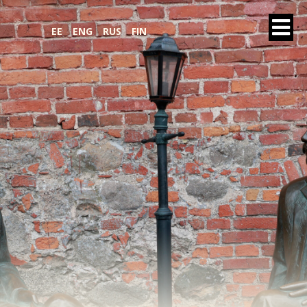
EE
ENG
RUS
FIN