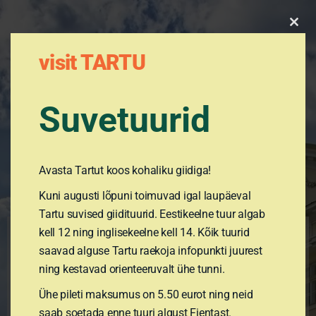
Clos
this
mod
visit TARTU
EE
ENG
RUS
FIN
Suvetuurid
Avasta Tartut koos kohaliku giidiga!
Kuni augusti lõpuni toimuvad igal laupäeval
Tartu suvised giidituurid. Eestikeelne tuur algab
kell 12 ning inglisekeelne kell 14. Kõik tuurid
Tartu Giidide
saavad alguse Tartu raekoja infopunkti juurest
ning kestavad orienteeruvalt ühe tunni.
Ühe pileti maksumus on 5.50 eurot ning neid
saab soetada enne tuuri algust Fientast.