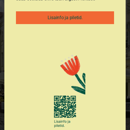
Ühing
Lisainfo ja piletid.
Heida valgust Tartule!
Avasta meid