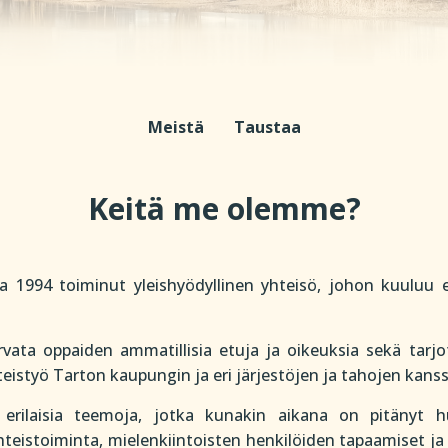
Meistä
Taustaa
Keitä me olemme?
1994 toiminut yleishyödyllinen yhteisö, johon kuuluu ent
vata oppaiden ammatillisia etuja ja oikeuksia sekä tarjo
eistyö Tarton kaupungin ja eri järjestöjen ja tahojen kanss
 erilaisia teemoja, jotka kunakin aikana on pitänyt 
hteistoiminta, mielenkiintoisten henkilöiden tapaamiset ja